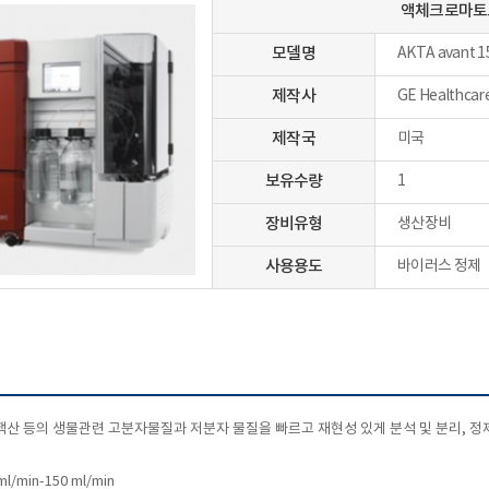
액체크로마토그래피
모델명
AKTA avant 1
제작사
GE Healthcar
제작국
미국
보유수량
1
장비유형
생산장비
사용용도
바이러스 정제
산 등의 생물관련 고분자물질과 저분자 물질을 빠르고 재현성 있게 분석 및 분리, 정
 ml/min-150 ml/min