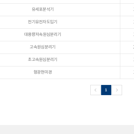
유세포분석기
전기유전자도입기
대용량저속원심분리기
고속원심분리기
초고속원심분리기
형광현미경
1