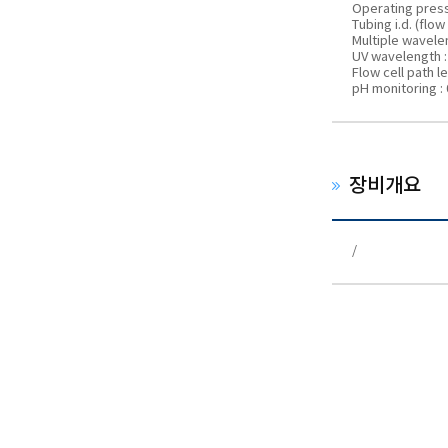
Operating press
Tubing i.d. (flow
Multiple wavele
UV wavelength :
Flow cell path l
pH monitoring :
장비개요
/