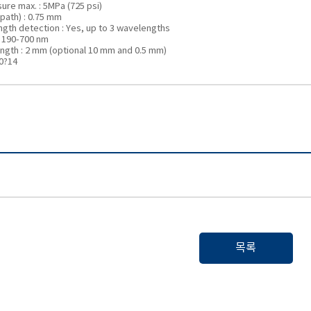
ure max. : 5MPa (725 psi)
 path) : 0.75 mm
ngth detection : Yes, up to 3 wavelengths
 190-700 nm
ength : 2 mm (optional 10 mm and 0.5 mm)
 0?14
목록