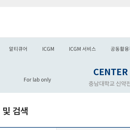
알티큐어
ICGM
ICGM 서비스
공동활용
CENTER 
For lab only
충남대학교 신약
 및 검색